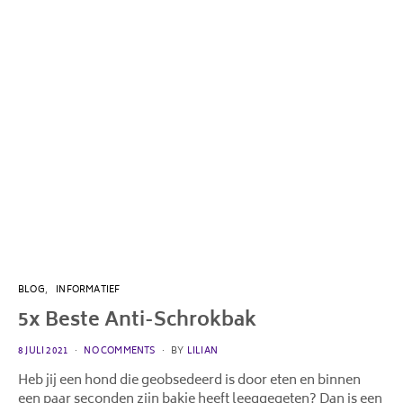
BLOG
INFORMATIEF
5x Beste Anti-Schrokbak
POSTED
8 JULI 2021
NO COMMENTS
BY
LILIAN
ON
Heb jij een hond die geobsedeerd is door eten en binnen
een paar seconden zijn bakje heeft leeggegeten? Dan is een