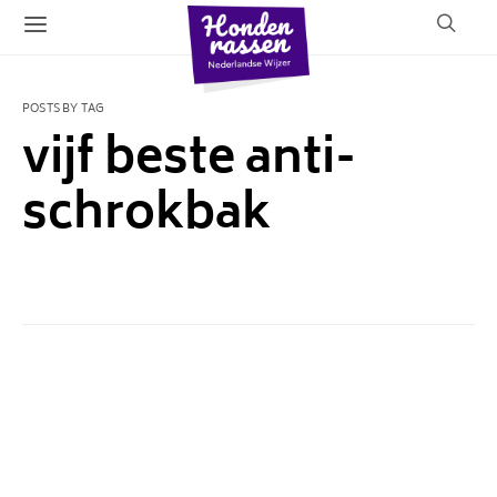
POSTS BY TAG
vijf beste anti-
schrokbak
1 POST