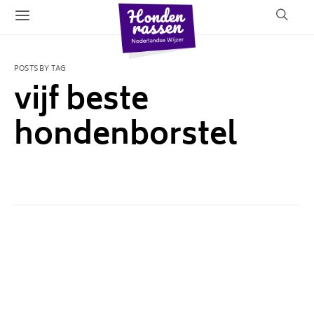
POSTS BY TAG
vijf beste
hondenborstel
1 POST