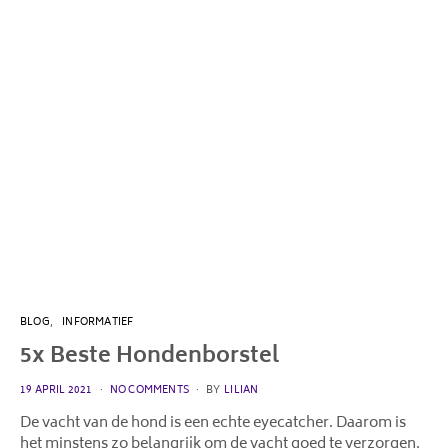
BLOG
INFORMATIEF
5x Beste Hondenborstel
POSTED
19 APRIL 2021
NO COMMENTS
BY
LILIAN
ON
De vacht van de hond is een echte eyecatcher. Daarom is
het minstens zo belangrijk om de vacht goed te verzorgen.