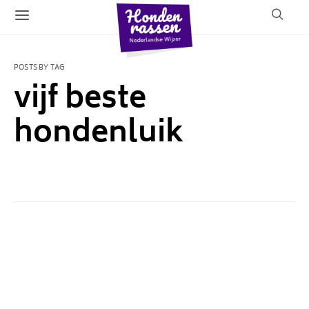
POSTS BY TAG
vijf beste
hondenluik
1 POST