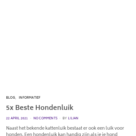
BLOG
INFORMATIEF
5x Beste Hondenluik
POSTED
22 APRIL 2021
NO COMMENTS
BY
LILIAN
ON
Naast het bekende kattenluik bestaat er ook een luik voor
honden. Een hondenluik kan handig zijn als je je hond