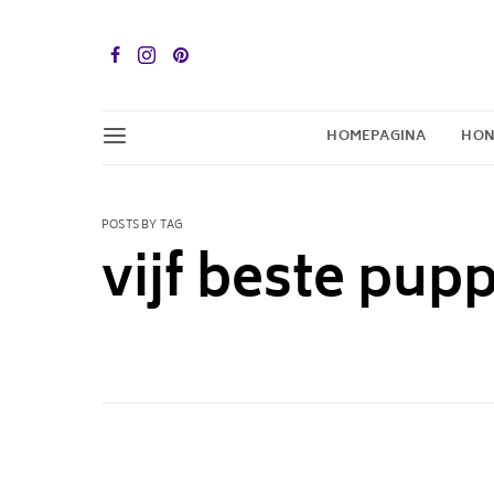
HOMEPAGINA
HON
POSTS BY TAG
vijf beste pup
1 POST