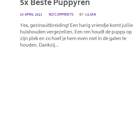
5x Beste Puppyren
POSTED
23 APRIL 2021
NO COMMENTS
BY
LILIAN
ON
Yes, gezinsuitbreiding! Een harig vriendje komt jullie
huishouden vergezellen. Een ren houdt de puppy op
zijn plek en zo hoef je hem even niet in de gaten te
houden. Dankzij…