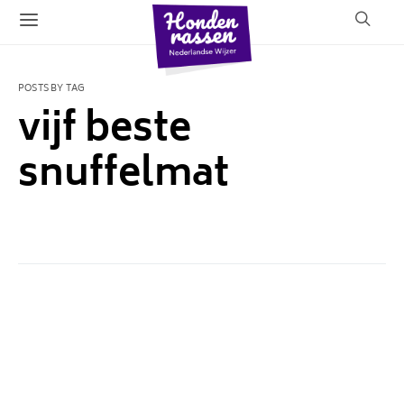
POSTS BY TAG
vijf beste
snuffelmat
1 POST