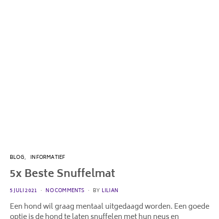
BLOG
INFORMATIEF
5x Beste Snuffelmat
POSTED
5 JULI 2021
NO COMMENTS
BY
LILIAN
ON
Een hond wil graag mentaal uitgedaagd worden. Een goede
optie is de hond te laten snuffelen met hun neus en