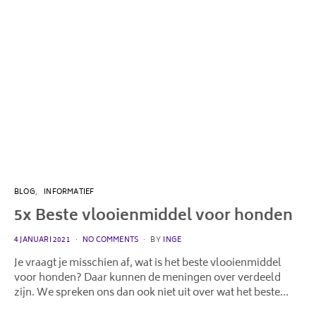
BLOG
INFORMATIEF
5x Beste vlooienmiddel voor honden
POSTED
4 JANUARI 2021
NO COMMENTS
BY
INGE
ON
Je vraagt je misschien af, wat is het beste vlooienmiddel
voor honden? Daar kunnen de meningen over verdeeld
zijn. We spreken ons dan ook niet uit over wat het beste…