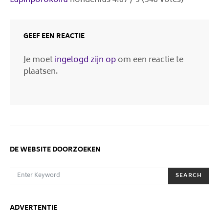
Lapinporokoira
hondenras
4.87
/
5
(
348
votes)
GEEF EEN REACTIE
Je moet
ingelogd zijn op
om een reactie te
plaatsen.
DE WEBSITE DOORZOEKEN
SEARCH FOR:
SEARCH
ADVERTENTIE