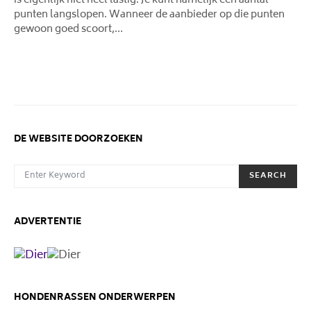
is eigenlijk niet heel lastig. Je kunt namelijk een aantal
punten langslopen. Wanneer de aanbieder op die punten
gewoon goed scoort,…
DE WEBSITE DOORZOEKEN
SEARCH FOR:
SEARCH
ADVERTENTIE
HONDENRASSEN ONDERWERPEN