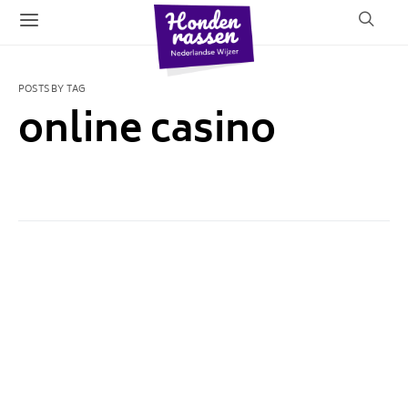
POSTS BY TAG
online casino
3 POSTS