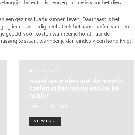
elangrijk dat er thuis genoeg ruimte is voor het dier.
en een gezinssituatie kunnen leven. Daarnaast is het
ging ieder ras nodig heeft. Ook het aanschaffen van een
 je gedekt voor kosten wanneer je hond naar de
assing te staan, wanneer je dan eindelijk een hond krijgt!
BLOG
INFORMATIEF
Naast wandelen met de hond is
spelen in het casino een leuke
hobby
POSTED
4 MEI 2022
BY
LILIAN
ON
VIEW POST