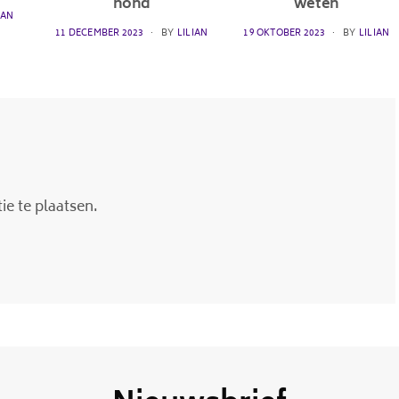
hond
weten
IAN
POSTED
POSTED
11 DECEMBER 2023
BY
LILIAN
19 OKTOBER 2023
BY
LILIAN
ON
ON
e te plaatsen.