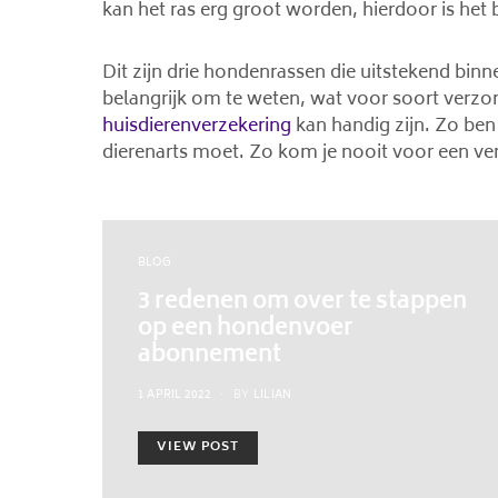
kan het ras erg groot worden, hierdoor is het b
Dit zijn drie hondenrassen die uitstekend binn
belangrijk om te weten, wat voor soort verzor
huisdierenverzekering
kan handig zijn. Zo ben
dierenarts moet. Zo kom je nooit voor een verr
BLOG
3 redenen om over te stappen
op een hondenvoer
abonnement
POSTED
1 APRIL 2022
BY
LILIAN
ON
VIEW POST