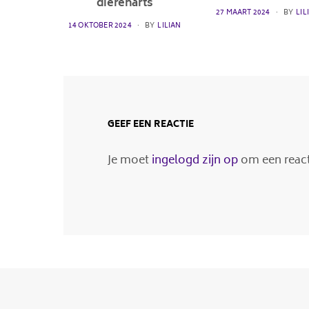
dierenarts
POSTED
27 MAART 2024
BY
LIL
ON
POSTED
14 OKTOBER 2024
BY
LILIAN
ON
GEEF EEN REACTIE
Je moet
ingelogd zijn op
om een reacti