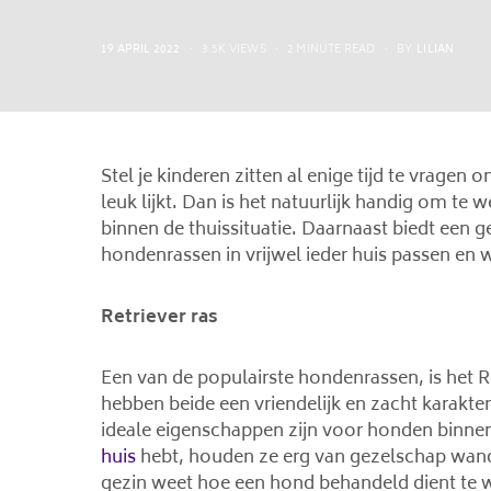
POSTED
19 APRIL 2022
3.5K VIEWS
2 MINUTE READ
BY
LILIAN
ON
Stel je kinderen zitten al enige tijd te vragen
leuk lijkt. Dan is het natuurlijk handig om t
binnen de thuissituatie. Daarnaast biedt een ge
hondenrassen in vrijwel ieder huis passen en 
Retriever ras
Een van de populairste hondenrassen, is het R
hebben beide een vriendelijk en zacht karakter.
ideale eigenschappen zijn voor honden binnen
huis
hebt, houden ze erg van gezelschap wandel
gezin weet hoe een hond behandeld dient te wo