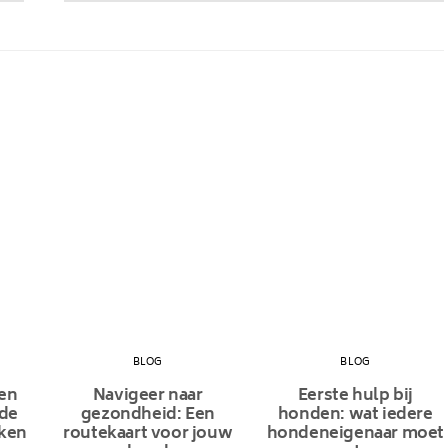
BLOG
BLOG
en
Navigeer naar
Eerste hulp bij
 de
gezondheid: Een
honden: wat iedere
aken
routekaart voor jouw
hondeneigenaar moet