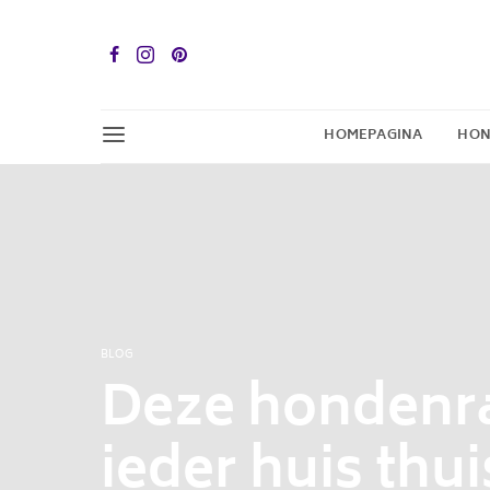
HOMEPAGINA
HON
BLOG
Deze hondenra
ieder huis thui