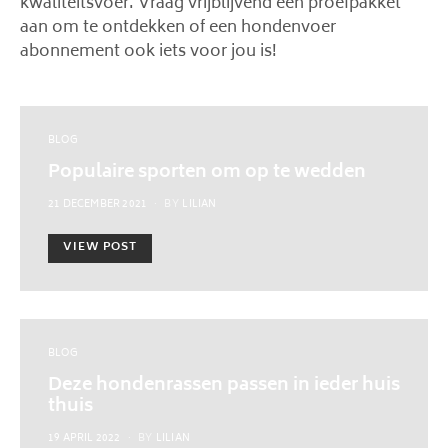
kwaliteitsvoer. Vraag vrijblijvend een proefpakket
aan om te ontdekken of een hondenvoer
abonnement ook iets voor jou is!
BLOG
Populaire sporten om op te wedden
POSTED
21 DECEMBER 2021
BY
LILIAN
ON
VIEW POST
BLOG
Deze hondenrassen passen in ieder huis
thuis
POSTED
19 APRIL 2022
BY
LILIAN