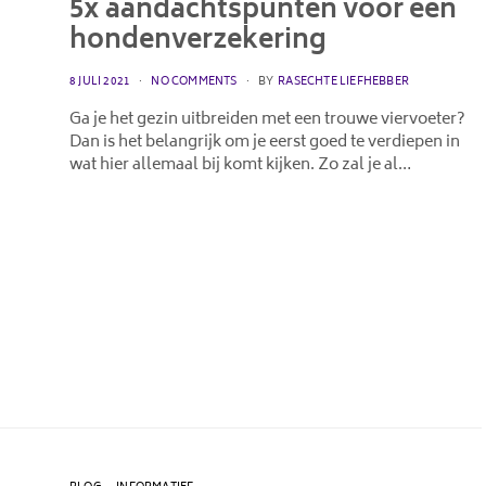
5x aandachtspunten voor een
hondenverzekering
POSTED
8 JULI 2021
NO COMMENTS
BY
RASECHTE LIEFHEBBER
ON
Ga je het gezin uitbreiden met een trouwe viervoeter?
Dan is het belangrijk om je eerst goed te verdiepen in
wat hier allemaal bij komt kijken. Zo zal je al…