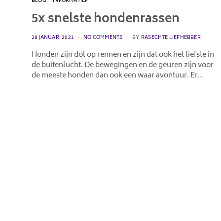
BLOG
INFORMATIEF
5x snelste hondenrassen
POSTED
28 JANUARI 2021
NO COMMENTS
BY
RASECHTE LIEFHEBBER
ON
Honden zijn dol op rennen en zijn dat ook het liefste in
de buitenlucht. De bewegingen en de geuren zijn voor
de meeste honden dan ook een waar avontuur. Er…