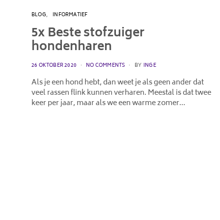
BLOG
INFORMATIEF
5x Beste stofzuiger
hondenharen
POSTED
26 OKTOBER 2020
NO COMMENTS
BY
INGE
ON
Als je een hond hebt, dan weet je als geen ander dat
veel rassen flink kunnen verharen. Meestal is dat twee
keer per jaar, maar als we een warme zomer…