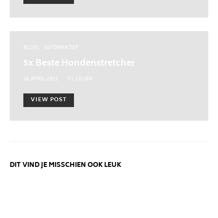
BLOG
INFORMATIEF
5x Beste Hondenstretcher
POSTED
26 APRIL 2021
BY
LILIAN
ON
VIEW POST
DIT VIND JE MISSCHIEN OOK LEUK