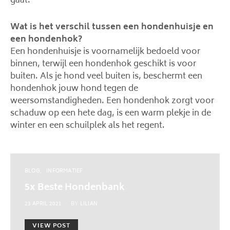
gaat.
Wat is het verschil tussen een hondenhuisje en
een hondenhok?
Een hondenhuisje is voornamelijk bedoeld voor
binnen, terwijl een hondenhok geschikt is voor
buiten. Als je hond veel buiten is, beschermt een
hondenhok jouw hond tegen de
weersomstandigheden. Een hondenhok zorgt voor
schaduw op een hete dag, is een warm plekje in de
winter en een schuilplek als het regent.
BLOG
INFORMATIEF
5x Beste Hondenbank
POSTED
23 APRIL 2021
BY
LILIAN
ON
VIEW POST