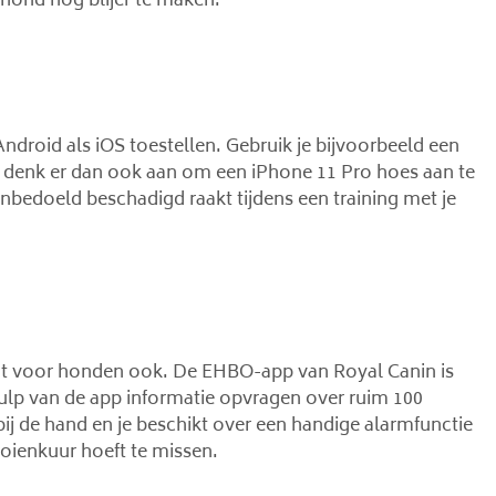
ond nog blijer te maken.
droid als iOS toestellen. Gebruik je bijvoorbeeld een
d, denk er dan ook aan om een iPhone 11 Pro hoes aan te
bedoeld beschadigd raakt tijdens een training met je
eldt voor honden ook. De EHBO-app van Royal Canin is
ulp van de app informatie opvragen over ruim 100
bij de hand en je beschikt over een handige alarmfunctie
oienkuur hoeft te missen.