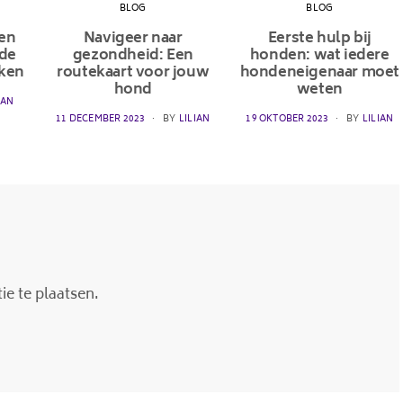
BLOG
BLOG
en
Navigeer naar
Eerste hulp bij
 de
gezondheid: Een
honden: wat iedere
aken
routekaart voor jouw
hondeneigenaar moet
hond
weten
IAN
POSTED
POSTED
11 DECEMBER 2023
BY
LILIAN
19 OKTOBER 2023
BY
LILIAN
ON
ON
e te plaatsen.