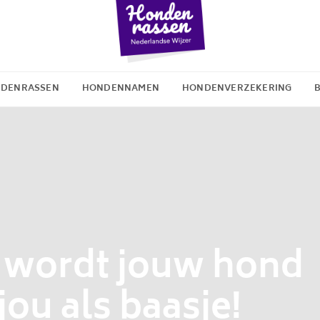
DENRASSEN
HONDENNAMEN
HONDENVERZEKERING
 wordt jouw hond
jou als baasje!