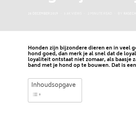
POSTED
28 DECEMBER 2019
3.8K VIEWS
2 MINUTE READ
BY
RASECH
ON
Honden zijn bijzondere dieren en in veel g
hond goed, dan merk je al snel dat de loya
loyaliteit ontstaat niet zomaar, als baasj
band met je hond op te bouwen. Dat is een
Inhoudsopgave