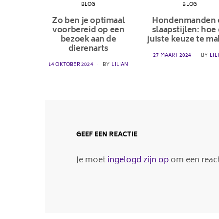
BLOG
BLOG
Zo ben je optimaal
Hondenmanden 
voorbereid op een
slaapstijlen: hoe
bezoek aan de
juiste keuze te m
dierenarts
POSTED
27 MAART 2024
BY
LIL
ON
POSTED
14 OKTOBER 2024
BY
LILIAN
ON
GEEF EEN REACTIE
Je moet
ingelogd zijn op
om een reacti