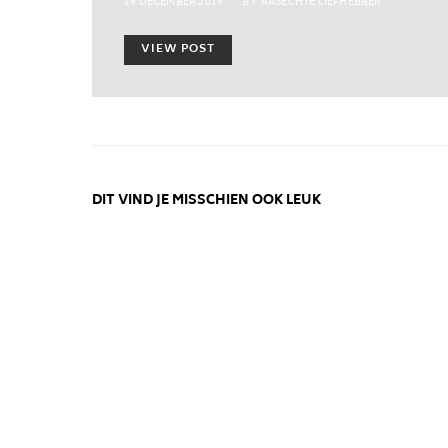
POSTED
19 DECEMBER 2019
BY
RASECHTE LIEFHEBBER
ON
VIEW POST
DIT VIND JE MISSCHIEN OOK LEUK