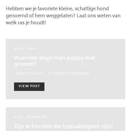
Hebben we je favoriete kleine, schattige hond
genoemd of hem weggelaten? Laat ons weten van
welk ras je houdt!
BLOG
PUPPY
Wanneer stopt mijn puppy met
groeien?
POSTED
19 AUGUSTUS 2019
BY
RASECHTE LIEFHEBBER
ON
VIEW POST
BLOG
INFORMATIEF
Zijn er honden die hypoallergeen zijn?