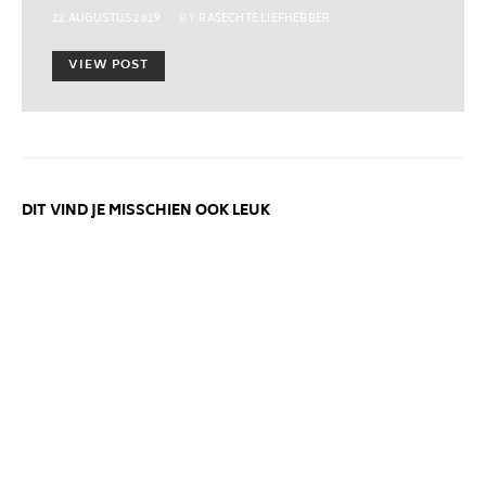
POSTED
22 AUGUSTUS 2019
BY
RASECHTE LIEFHEBBER
ON
VIEW POST
DIT VIND JE MISSCHIEN OOK LEUK